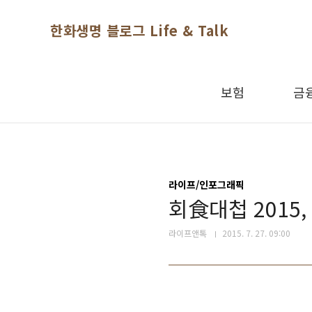
본문 바로가기
한화생명 블로그 Life & Talk
보험
금
라이프/인포그래픽
회食대첩 2015
라이프앤톡
2015. 7. 27. 09:00