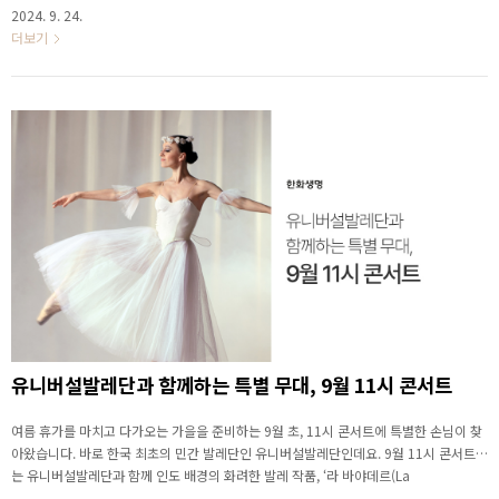
어울리는 풍성한 프로그램을 준비했습니다. 니콜라이의 오페라, 모차르트의 협주 교향
2024. 9. 24.
곡, 차이콥스키의 교향곡을 한 번에 감상할 수 있는 기회, 놓치지 마세요! ▶ 10월 11시
더보기
콘서트로 만나보는 클래식 거장들 니콜라이의 오페라 서곡 은 셰익스피어가 1602년 발
표한 동명의 희곡을 독일의 작곡가 니콜라이가 오페라로 각색한 작품입니다. 주인공 폴
스타프가 영국 버크셔주 윈저 마을에서 부유한 두 부인 페이지와 포드를 모두 유혹해 재
산을 취하려다가, 계획이..
유니버설발레단과 함께하는 특별 무대, 9월 11시 콘서트
여름 휴가를 마치고 다가오는 가을을 준비하는 9월 초, 11시 콘서트에 특별한 손님이 찾
아왔습니다. 바로 한국 최초의 민간 발레단인 유니버설발레단인데요. 9월 11시 콘서트에
는 유니버설발레단과 함께 인도 배경의 화려한 발레 작품, ‘라 바야데르(La
Bayadere)’를 준비했습니다. ▶ 유니버설발레단과 함께하는 특별 무대, 9월 11시 콘서