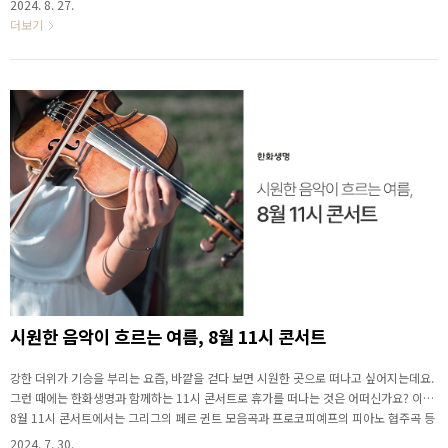
2024. 8. 27.
트지휘 김성진 Sung Zin Kim, Conductor 지휘자 김성진은 서울예술고등학교 피아노
더보기
과를 졸업하여 연세대학교 음악대학에서 합창 지휘를 전공했습니다. 김성진은 더 폭넓은
음악 세계를 공부하고자 독일 베를린 한스 아이슬러 국립음대 오케스트라 지휘과에 수석
입학해 독일의 교수인 Christian Ehwald에게 사사받았으며, 가장 미학적인 지휘를 보여
준다는 평을..
시원한 음악이 흐르는 여름, 8월 11시 콘서트
강한 더위가 기승을 부리는 요즘, 바깥을 걷다 보면 시원한 곳으로 떠나고 싶어지는데요.
그런 때에는 한화생명과 함께하는 11시 콘서트로 휴가를 떠나는 것은 어떠신가요? 이번
8월 11시 콘서트에서는 그리그의 페르 귄트 모음곡과 프로코피예프의 피아노 협주곡 등
무더위를 잊게 해 줄 강렬하고 시원한 음악을 준비했습니다. ▶ 시원한 음악이 흐르는 여
2024. 7. 30.