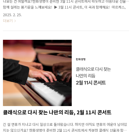
나보는 건 어떨까요?한화생명이 준비한 3월 11시 콘서트에서 따듯하고 아름다운 선율과
함께 설레는 봄기운을 느껴보세요! ▶ 3월 11시 콘서트, 이 곡과 함께해요! 마르케스,
단손 제 2번 마르케스 '단손 제 2번' 첫 곡은 멕시코 출신의 작곡가 아르투로 마르케스의
2025. 2. 25.
단손 제 2번입니다. 감미로운 클라리넷 선율, 화려한 트럼펫 연주, 라틴 춤곡 특유의 열정
더보기
적인 리듬이 인상적인 곡으로, 멕시코 현대 클래식 음악 중 가장 인기 있는 곡 중 하나인
데요. 단손(Danzón)은 쿠바에서 시작되어 멕시코와 푸에르토리코에서 인기를 끌고 있
는 춤곡이자 음악 장르입니다. 마르케스는 베라크루즈에 있는 무도장에서 이 춤곡의 리
듬과 선율에..
클래식으로 다시 찾는 나만의 리듬, 2월 11시 콘서트
긴 설 연휴가 지나고 다시 일상으로 돌아왔습니다. 하지만 아직도 연휴의 여운이 남아있
지는 않으신가요? 한화생명이 준비한 2월 11시 콘서트에서 차분한 클래식 선율과 함께