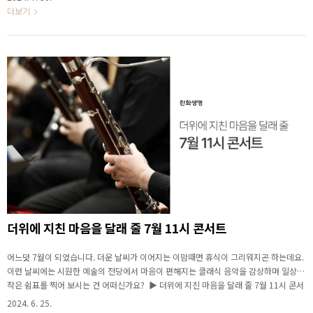
름, 8월 11시 콘서트지휘 지중배 Joongbae Jee, Conductor유럽을 중심으로 활동하
더보기
는 지휘자 지중배는 독일 음악협회 “미래의 거장” 10인에 선정되었고, 정부 산하 독일 음
악협회의 지휘자 포럼의 멤버로서 활동하기도 했습니다. 그리고 2011년 프랑스 브장송
지휘 콩쿠르 결선에 올랐고, 2012년에는 동양인 최초로 독일 음악협회와 라이프치히 오
페라극..
더위에 지친 마음을 달래 줄 7월 11시 콘서트
어느덧 7월이 되었습니다. 더운 날씨가 이어지는 이맘때면 휴식이 그리워지곤 하는데요.
이런 날씨에는 시원한 예술의 전당에서 마음이 편해지는 클래식 음악을 감상하며 일상에
작은 쉼표를 찍어 보시는 건 어떠신가요? ▶ 더위에 지친 마음을 달래 줄 7월 11시 콘서
트 지휘 박근태 Keuntae Park, Conductor 2022 프랑스 오페라 드 보줴 국제 지휘 콩쿠
2024. 6. 25.
르에서 한국인 최초로 1위 및 오케스트라상과 관객상을 수상한 박근태는 심사위원장으