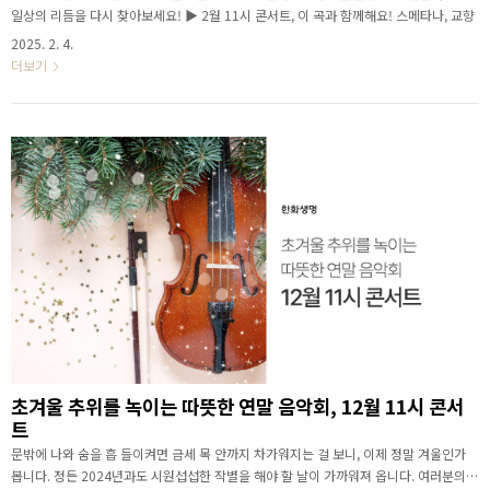
일상의 리듬을 다시 찾아보세요! ▶ 2월 11시 콘서트, 이 곡과 함께해요! 스메타나, 교향
시 '나의 조국' 중 제 2곡 '블타바'베드르지흐 스메타나의 ‘나의 조국’ 중 제2곡 ‘블타바’첫
2025. 2. 4.
곡은 체코의 대표 작곡가 베드르지흐 스메타나의 ‘나의 조국’ 중 제2곡 ‘블타바’입니다.
더보기
‘볼타바’는 체코를 가로지르는 가장 긴 강의 이름으로, 곡 전체가 이 강의 흐름을 묘사하
는 음악적 풍경으로 이루어져 있습니다. 서정적인 현악기의 물결처럼 잔잔하게 시작하여
점점 거센 급류로 변하는 멜로디를 따라가다 보면, 한 편의 이야기 속에 들어온 듯한 느낌
을 ..
초겨울 추위를 녹이는 따뜻한 연말 음악회, 12월 11시 콘서
트
문밖에 나와 숨을 흡 들이켜면 금세 목 안까지 차가워지는 걸 보니, 이제 정말 겨울인가
봅니다. 정든 2024년과도 시원섭섭한 작별을 해야 할 날이 가까워져 옵니다. 여러분의