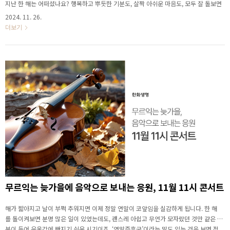
지난 한 해는 어떠셨나요? 행복하고 뿌듯한 기분도, 살짝 아쉬운 마음도, 모두 잘 돌보면
서 따뜻한 연말 보내실 수 있도록 한화생명이 12월 11시 콘서트로 돌아왔어요. ▶ 12월
2024. 11. 26.
11시 콘서트, 이 곡과 함께해요! 비제, 카르멘 서곡 지휘자의 팔이 뻗어지고 모든 악기
더보기
가 연주를 시작하자마자 “아, 이 곡!”하고 반응하시는 분들이 많으실 겁니다. 12월의 11
시 콘서트는 누구나 한 번쯤 들어봤을 유명한 곡, 비제의 ‘카르멘 서곡’으로 막을 올립니
다. 비제가 작곡한 오페라 ‘카르멘’은 자유분방한 집시 여자 카르멘과 보수적인 남자 돈..
무르익는 늦가을에 음악으로 보내는 응원, 11월 11시 콘서트
해가 짧아지고 날이 부쩍 추워지면 이제 정말 연말이 코앞임을 실감하게 됩니다. 한 해
를 돌이켜보면 분명 많은 일이 있었는데도, 괜스레 아쉽고 무언가 모자랐던 것만 같은 기
분이 들어 우울감에 빠지기 쉬운 시기이죠. ‘연말증후군’이라는 말도 있는 것을 보면 적