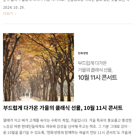
지 않은 사람들이 보편적으로 경험하는 감정이 아닐까 싶습니다. 그래서 11월의 ‘한화생
2024. 10. 29.
명과 함께하는 예술의전당 11시 콘서트’는 특별히 들으면 힘이 나는 곡들로 구성해 보았
더보기
습니다. 오케스트라가 웅장하게 전하는 힘찬 멜로디를 따라가다 보면, 어느새 무력감도
사라질 거예요. ▶ 11월 11시 콘서트, 이 곡과 함께해요! 드보르자크, 카니발 서
곡 Op.92 이 곡은 1891년 드보르자크가 발표한 연주회용 서곡 3부작 중 제2곡입니다.
자연을 표현한 제1곡 ..
부드럽게 다가온 가을의 클래식 선율, 10월 11시 콘서트
열매가 익고 벼가 고개를 숙이는 수확의 계절, 가을입니다. 가을 특유의 풍요롭고 풍성한
느낌은 바쁜 현대인들에게도 여유와 감성을 선사해 주고는 하죠. 그 기분 그대로 감미로
운 10월을 즐기실 수 있도록, ‘한화생명과 함께하는 예술의 전당 11시 콘서트’도 가을과