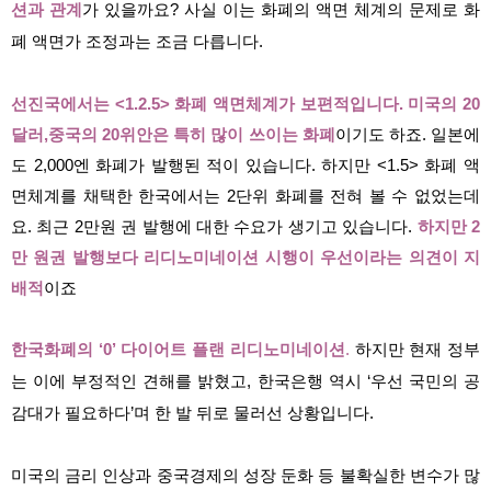
션과 관계
가 있을까요? 사실 이는 화폐의 액면 체계의 문제로 화
폐 액면가 조정과는 조금 다릅니다.
선진국에서는
<1.2.5>
화폐 액면체계가 보편적입니다
.
미국의
20
달러
,
중국의
20
위안은 특히 많이 쓰이는 화폐
이기도 하죠
.
일본에
도
2,000
엔 화폐가 발행된 적이 있습니다
.
하지만
<1.5>
화폐 액
면체계를 채택한 한국에서는
2
단위 화폐를 전혀 볼 수 없었는데
요
.
최근
2
만원 권 발행에 대한 수요가 생기고 있습니다
.
하지만
2
만 원권 발행보다 리디노미네이션 시행이 우선이라는 의견이 지
배적
이죠
한국화폐의 ‘0’ 다이어트 플랜 리디노미네이션
.
하지만 현재 정부
는 이에 부정적인 견해를 밝혔고, 한국은행 역시 ‘우선 국민의 공
감대가 필요하다’며 한 발 뒤로 물러선 상황입니다.
미국의 금리 인상과 중국경제의 성장 둔화 등 불확실한 변수가 많