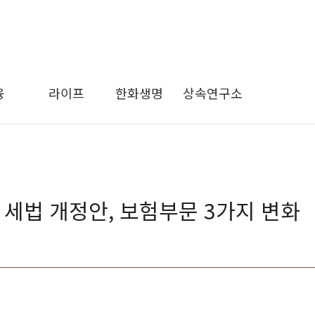
융
라이프
한화생명
상속연구소
세법 개정안, 보험부문 3가지 변화