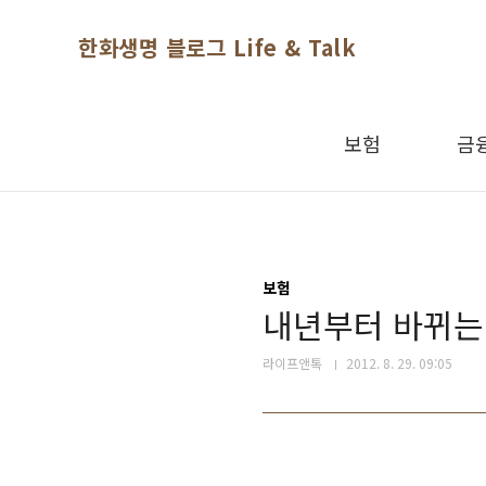
본문 바로가기
한화생명 블로그 Life & Talk
보험
금
보험
내년부터 바뀌는 
라이프앤톡
2012. 8. 29. 09:05