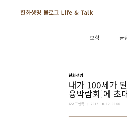
본문 바로가기
한화생명 블로그 Life & Talk
보험
금
한화생명
내가 100세가 된
융박람회]에 초
라이프앤톡
2016. 10. 12. 09:00