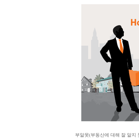
부알못
(
부동산에 대해 잘 알지 