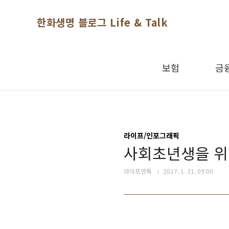
본문 바로가기
한화생명 블로그 Life & Talk
보험
금
라이프/인포그래픽
사회초년생을 위한
라이프앤톡
2017. 1. 31. 09:00