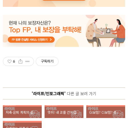
6
구독하기
'라이프/인포그래픽'
다른 글 보러 가기
저축·은퇴 계획의 끝판왕이 될 수 있었던 정조의 비결은?
엣취! 내 코를 간지럽히는 알레르기 비염의 모든 것
GI보험? CI보험? 종신보험의 변천사