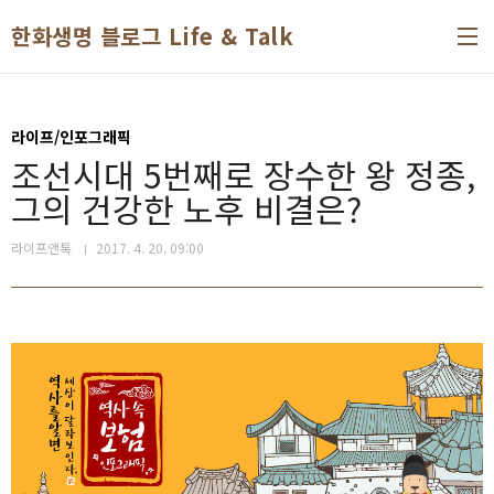
본문 바로가기
한화생명 블로그 Life & Talk
라이프/인포그래픽
조선시대 5번째로 장수한 왕 정종,
그의 건강한 노후 비결은?
라이프앤톡
2017. 4. 20. 09:00