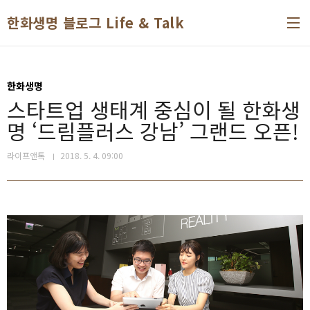
본문 바로가기
한화생명 블로그 Life & Talk
한화생명
스타트업 생태계 중심이 될 한화생
명 ‘드림플러스 강남’ 그랜드 오픈!
라이프앤톡
2018. 5. 4. 09:00