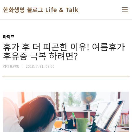
본문 바로가기
한화생명 블로그 Life & Talk
라이프
휴가 후 더 피곤한 이유! 여름휴가
후유증 극복 하려면?
라이프앤톡
2018. 7. 31. 09:00