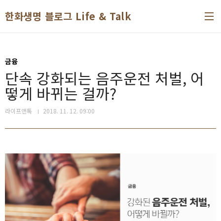
본문 바로가기
한화생명 블로그 Life & Talk
금융
단속 강화되는 음주운전 처벌, 어
떻게 바뀌는 걸까?
라이프앤톡
2018. 11. 12. 09:00