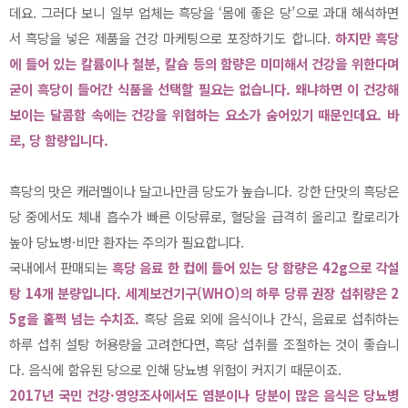
데요. 그러다 보니 일부 업체는 흑당을 ‘몸에 좋은 당’으로 과대 해석하면
서 흑당을 넣은 제품을 건강 마케팅으로 포장하기도 합니다.
하지만 흑당
에 들어 있는 칼륨이나 철분, 칼슘 등의 함량은 미미해서 건강을 위한다며
굳이 흑당이 들어간 식품을 선택할 필요는 없습니다. 왜냐하면 이 건강해
보이는 달콤함 속에는 건강을 위협하는 요소가 숨어있기 때문인데요. 바
로, 당 함량입니다.
흑당의 맛은 캐러멜이나 달고나만큼 당도가 높습니다. 강한 단맛의 흑당은
당 중에서도 체내 흡수가 빠른 이당류로, 혈당을 급격히 올리고 칼로리가
높아 당뇨병·비만 환자는 주의가 필요합니다.
국내에서 판매되는
흑당 음료 한 컵에 들어 있는 당 함량은 42g으로 각설
탕 14개 분량입니다. 세계보건기구(WHO)의 하루 당류 권장 섭취량은 2
5g을 훌쩍 넘는 수치죠.
흑당 음료 외에 음식이나 간식, 음료로 섭취하는
하루 섭취 설탕 허용량을 고려한다면, 흑당 섭취를 조절하는 것이 좋습니
다. 음식에 함유된 당으로 인해 당뇨병 위험이 커지기 때문이죠.
2017년 국민 건강·영양조사에서도 염분이나 당분이 많은 음식은 당뇨병