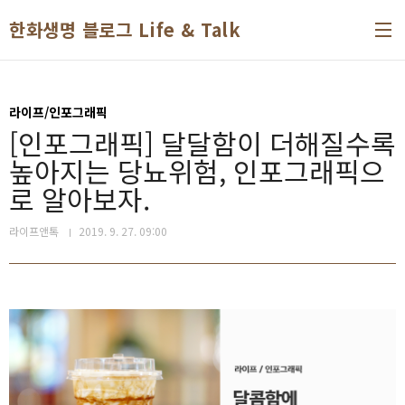
본문 바로가기
한화생명 블로그 Life & Talk
라이프/인포그래픽
[인포그래픽] 달달함이 더해질수록
높아지는 당뇨위험, 인포그래픽으
로 알아보자.
라이프앤톡
2019. 9. 27. 09:00