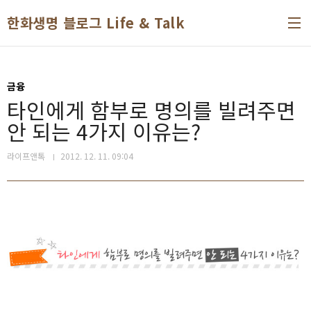
본문 바로가기
한화생명 블로그 Life & Talk
금융
타인에게 함부로 명의를 빌려주면
안 되는 4가지 이유는?
라이프앤톡
2012. 12. 11. 09:04