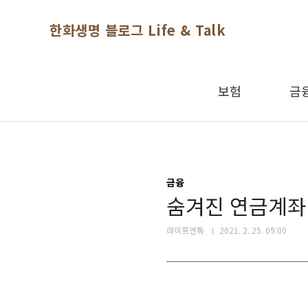
본문 바로가기
한화생명 블로그 Life & Talk
보험
금
금융
숨겨진 연금계좌(
라이프앤톡
2021. 2. 25. 09:00