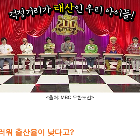
<출처: MBC 무한도전>
러워 출산율이 낮다고?