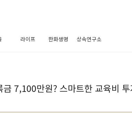
융
라이프
한화생명
상속연구소
록금 7,100만원? 스마트한 교육비 