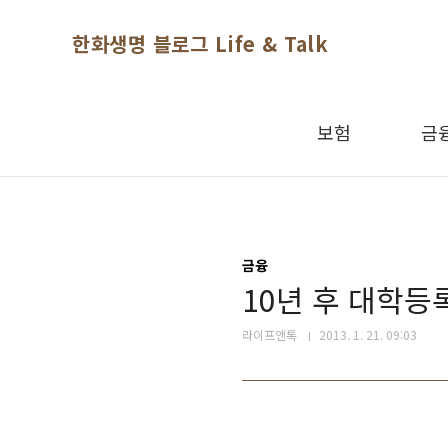
본문 바로가기
한화생명 블로그 Life & Talk
보험
금
금융
10년 후 대학등
라이프앤톡
2013. 1. 21. 09:03