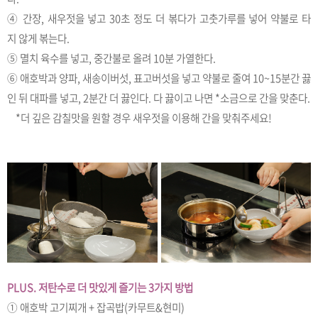
④ 간장, 새우젓을 넣고 30초 정도 더 볶다가 고춧가루를 넣어 약불로 타
지 않게 볶는다.
⑤ 멸치 육수를 넣고, 중간불로 올려 10분 가열한다.
⑥ 애호박과 양파, 새송이버섯, 표고버섯을 넣고 약불로 줄여 10~15분간 끓
인 뒤 대파를 넣고, 2분간 더 끓인다. 다 끓이고 나면 *소금으로 간을 맞춘다.
*더 깊은 감칠맛을 원할 경우 새우젓을 이용해 간을 맞춰주세요!
PLUS. 저탄수로 더 맛있게 즐기는 3가지 방법
① 애호박 고기찌개 + 잡곡밥(카무트&현미)