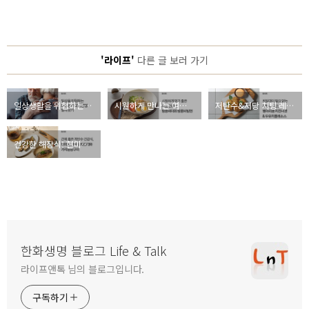
'라이프'
다른 글 보러 가기
일상생활을 위협하는 노인성 치매, 예방 가능한 병일까?
시원하게 만나는 여름의 맛, 땅콩버터 & 땅콩비빔면
저탄수&저당 치팅 레시피, 병아리콩 치킨너겟과 두유치폴레소스
건강한 해장식! 현미밥 연어 오차즈케와 가지된장구이
한화생명 블로그 Life & Talk
라이프앤톡 님의 블로그입니다.
구독하기