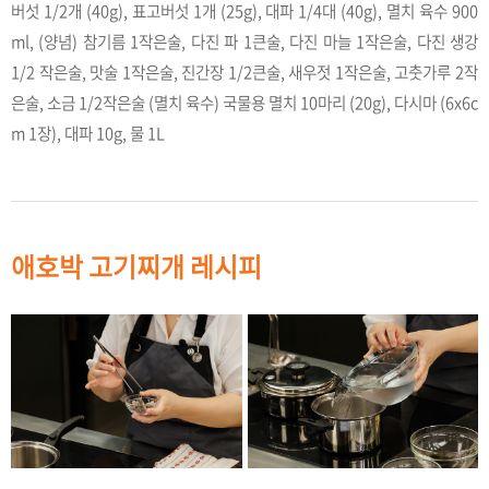
버섯 1/2개 (40g), 표고버섯 1개 (25g), 대파 1/4대 (40g), 멸치 육수 900
ml, (양념) 참기름 1작은술, 다진 파 1큰술, 다진 마늘 1작은술, 다진 생강
1/2 작은술, 맛술 1작은술, 진간장 1/2큰술, 새우젓 1작은술, 고춧가루 2작
은술, 소금 1/2작은술 (멸치 육수) 국물용 멸치 10마리 (20g), 다시마 (6x6c
m 1장), 대파 10g, 물 1L
애호박 고기찌개 레시피