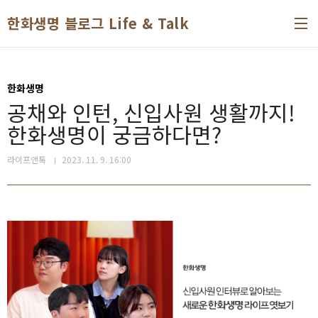
본문 바로가기
한화생명 블로그 Life & Talk
한화생명
공채와 인턴, 신입사원 생활까지!
한화생명이 궁금하다면?
라이프앤톡
2023. 11. 9. 16:00