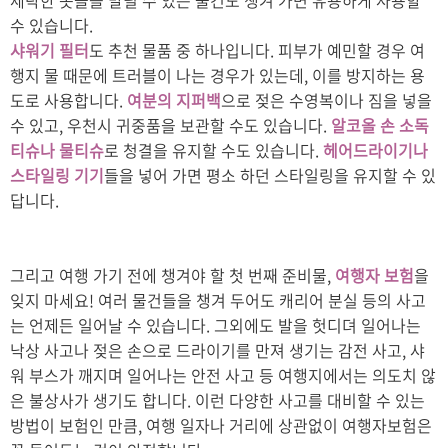
세탁한 옷들을 말릴 수 있는 물건도 챙겨 가면 유용하게 사용할
수 있습니다.
샤워기 필터
도 추천 물품 중 하나입니다. 피부가 예민할 경우 여
행지 물 때문에 트러블이 나는 경우가 있는데, 이를 방지하는 용
도로 사용합니다.
여분의 지퍼백
으로 젖은 수영복이나 짐을 넣을
수 있고, 우천시 귀중품을 보관할 수도 있습니다.
알코올 손 소독
티슈나 물티슈
로 청결을 유지할 수도 있습니다.
헤어드라이기나
스타일링 기기
들을 넣어 가면 평소 하던 스타일링을 유지할 수 있
답니다.
그리고 여행 가기 전에 챙겨야 할 첫 번째 준비물,
여행자 보험
을
잊지 마세요! 여러 물건들을 챙겨 두어도 캐리어 분실 등의 사고
는 언제든 일어날 수 있습니다. 그외에도 발을 헛디뎌 일어나는
낙상 사고나 젖은 손으로 드라이기를 만져 생기는
감전 사고, 샤
워 부스가 깨지며 일어나는 안전 사고 등
여행지에서는 의도치 않
은 불상사가 생기도 합니다. 이런
다양한 사고를 대비할 수 있는
방법이 보험인 만큼, 여행 일자나 거리에 상관없이 여행자보험은