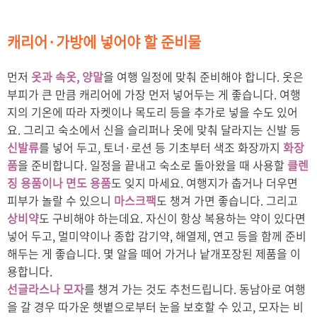
캐리어·가방에 넣어야 할 준비물
먼저
옷과 속옷, 양말
을 여행 일정에 맞춰 준비해야 합니다. 옷은
부피가 큰 만큼 캐리어에 가장 먼저 넣어두는 게 좋습니다. 여행
지의 기온에 따라 자켓이나 목도리 등을 추가로 넣을 수도 있어
요. 그리고 숙소에서 신을 슬리퍼나 옷에 맞춰 달라지는 신발 등
신발류
를 넣어 두고, 토너·로션 등 기초부터 색조 화장까지
화장
품
을 준비합니다. 일정을 끝내고 숙소로 돌아왔을 때 사용할
클렌
징 용품이나 면도 용품
도 잊지 마세요. 여행지가 춥거나 더우면
피부가 놀랄 수 있으니
마스크팩
도 챙겨 가면 좋습니다. 그리고
상비약
도 구비해야 하는데요. 자신이 항상 복용하는 약이 있다면
넣어 두고, 멀미약이나 종합 감기약, 해열제, 연고 등을 함께 준비
해두는 게 좋습니다. 몇 알을 떼어 가거나 낱개포장된 제품을 이
용합니다.
선글라스나 모자
를 챙겨 가는 것도 추천드립니다. 동남아로 여행
을 갈 경우 따가운 햇볕으로부터 눈을 보호할 수 있고, 모자는 비