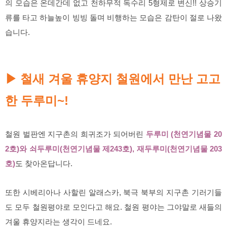
의 모습은 온데간데 없고 천하무적 독수리 5형제로 변신!! 상승기
류를 타고 하늘높이 빙빙 돌며 비행하는 모습은 감탄이 절로 나왔
습니다.
철새 겨울 휴양지 철원에서 만난 고고
▶
한 두루미~!
철원 벌판엔 지구촌의 희귀조가 되어버린
두루미 (천연기념물 20
2호)와 쇠두루미(천연기념물 제243호), 재두루미(천연기념물 203
호)
도
찾아온답니다.
또한 시베리아나 사할린 알래스카, 북극 북부의 지구촌 기러기들
도 모두 철원평야로 모인다고 해요. 철원 평야는 그야말로 새들의
겨울 휴양지라는 생각이 드네요.