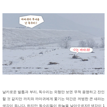
날카로운 발톱과 부리, 독수리는 외형만 보면 무척 용맹하고 잔인
할 것 같지만 까치와 까마귀에게 쫓기는 약간은 꺼벙한 큰 새라는
생각이 듭니다. 하지만 독수리들이 하늘을 날아오르자!! 생각이 1