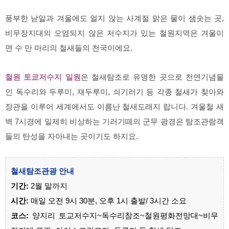
풍부한 낟알과 겨울에도 얼지 않는 사계절 맑은 물이 샘솟는 곳,
비무장지대의 오염되지 않은 저수지가 있는 철원지역은 겨울이
면 수 만 마리의 철새들의 천국이에요.
철원 토쿄저수지 일원
은 철새탐조로 유명한 곳으로 천연기념물
인 독수리와 두루미, 재두루미, 쇠기러기 등 각종 철새가 찾아와
장관을 이루어 세계에서도 이름난 철새도래지 랍니다. 겨울철 새
벽 7시경에 일제히 비상하는 기러기떼의 군무 광경은 탐조관람객
들의 탄성을 자아내는 곳이기도 하지요.
철새탐조관광 안내
기간:
2월 말까지
시간:
매일 오전 9시 30분,
오후 1시 출발/ 3시간 소요
코스:
양지리 토교저수지~독수리참조~철원평화전망대~비무