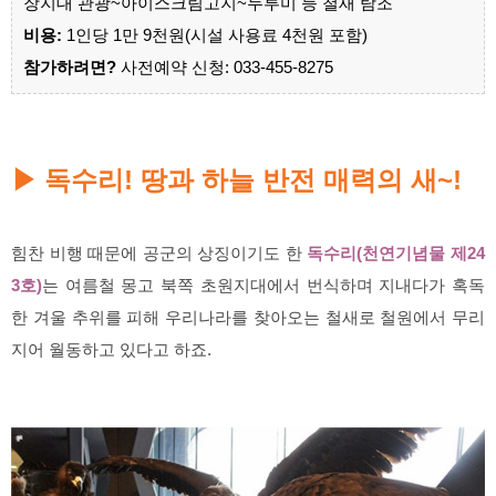
장지대 관광~아이스
크림고지~두루미 등 철새 탐조
비용:
1인당 1만 9천원(시설 사용료 4천원 포함)
참가하려면?
사전예약 신청: 033-455-8275
독수리! 땅과 하늘 반전 매력의 새~!
▶
힘찬 비행 때문에 공군의 상징이기도 한
독수리(천연기념물 제24
3호)
는 여름철 몽고 북쪽 초원지대에서 번식하며 지내다가 혹독
한 겨울 추위를 피해 우리나라를 찾아오는 철새로 철원에서 무리
지어 월동하고 있다고 하죠.