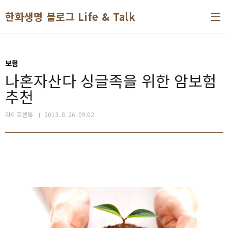
본문 바로가기
한화생명 블로그 Life & Talk
보험
나혼자산다 싱글족을 위한 암보험
추천
라이프앤톡
2013. 8. 26. 09:02