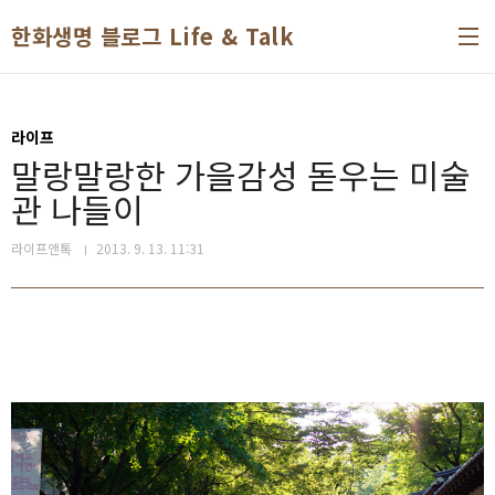
본문 바로가기
한화생명 블로그 Life & Talk
라이프
말랑말랑한 가을감성 돋우는 미술
관 나들이
라이프앤톡
2013. 9. 13. 11:31