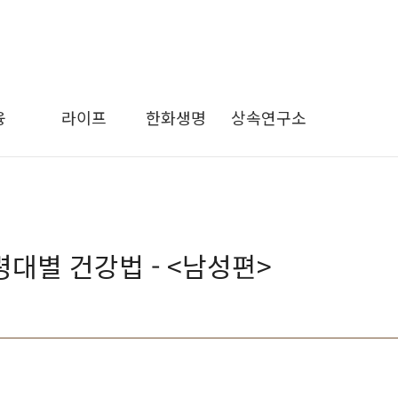
융
라이프
한화생명
상속연구소
령대별 건강법 - <남성편>