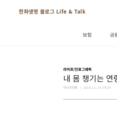
본문 바로가기
한화생명 블로그 Life & Talk
보험
금
라이프/인포그래픽
내 몸 챙기는 연
라이프앤톡
2014. 11. 14. 09:29