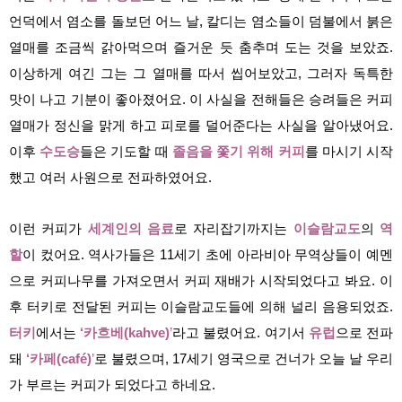
언덕에서 염소를 돌보던 어느 날, 칼디는 염소들이 덤불에서 붉은
열매를 조금씩 갉아먹으며 즐거운 듯 춤추며 도는 것을 보았죠.
이상하게 여긴 그는 그 열매를 따서 씹어보았고, 그러자 독특한
맛이 나고 기분이 좋아졌어요. 이 사실을 전해들은 승려들은 커피
열매가 정신을 맑게 하고 피로를 덜어준다는 사실을 알아냈어요.
이후
수도승
들은 기도할 때
졸음을 쫓기 위해
커피
를 마시기 시작
했고 여러 사원으로 전파하였어요.
이런 커피가
세계인의 음료
로 자리잡기까지는
이슬람교도
의
역
할
이 컸어요. 역사가들은 11세기 초에 아라비아 무역상들이 예멘
으로 커피나무를 가져오면서 커피 재배가 시작되었다고 봐요. 이
후 터키로 전달된 커피는 이슬람교도들에 의해 널리 음용되었죠.
터키
에서는
‘카흐베(kahve)
’
라고 불렸어요. 여기서
유럽
으로 전파
돼
‘카페(café)
’
로 불렸으며, 17세기 영국으로 건너가 오늘 날 우리
가 부르는 커피가 되었다고 하네요.