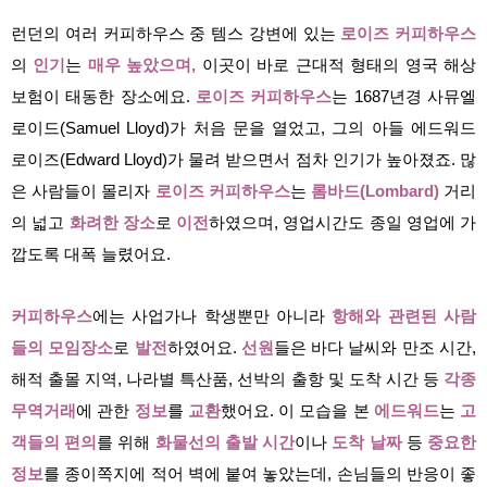
런던의 여러 커피하우스 중 템스 강변에 있는
로이즈 커피하우스
의
인
기
는
매우 높았으며,
이곳이 바로 근대적 형태의 영국 해상
보험이 태동한 장소에요.
로이즈 커피하우스
는 1687년경 사뮤엘
로이드(Samuel Lloyd)가 처음 문을 열었고, 그의 아들 에드워드
로이즈(Edward Lloyd)가 물려 받으면서 점차 인기가 높아졌죠. 많
은 사람들이 몰리자
로이즈 커피하우스
는
롬바드(Lombard)
거리
의 넓고
화려한 장소
로
이전
하였으며, 영업시간도 종일 영업에 가
깝도록 대폭 늘렸어요.
커피하우스
에는 사업가나 학생뿐만 아니라
항해와 관련된 사람
들의 모임장소
로
발전
하였어요.
선원
들은 바다 날씨와 만조 시간,
해적 출몰 지역, 나라별 특산품, 선박의 출항 및 도착 시간 등
각종
무역거래
에 관한
정보
를
교환
했어요. 이 모습을 본
에드워드
는
고
객들의 편의
를 위해
화물선의 출발 시간
이나
도착 날짜
등
중요한
정보
를 종이쪽지에 적어 벽에 붙여 놓았는데, 손님들의 반응이 좋