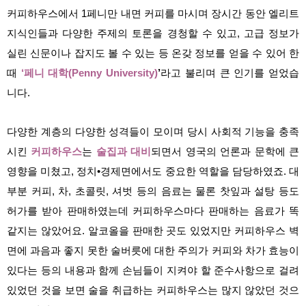
커피하우스에서 1페니만 내면 커피를 마시며 장시간 동안 엘리트
지식인들과 다양한 주제의 토론을 경청할 수 있고, 고급 정보가
실린 신문이나 잡지도 볼 수 있는 등 온갖 정보를 얻을 수 있어 한
때
‘페니 대학(Penny University)
’
라고 불리며 큰 인기를 얻었습
니다.
다양한 계층의 다양한 성격들이 모이며 당시 사회적 기능을 충족
시킨
커피하우스
는
술집과 대비
되면서 영국의 언론과 문학에 큰
영향을 미쳤고, 정치•경제면에서도 중요한 역할을 담당하였죠. 대
부분 커피, 차, 초콜릿, 셔벗 등의 음료는 물론 찻잎과 설탕 등도
허가를 받아 판매하였는데 커피하우스마다 판매하는 음료가 똑
같지는 않았어요. 알코올을 판매한 곳도 있었지만 커피하우스 벽
면에 과음과 좋지 못한 술버릇에 대한 주의가 커피와 차가 효능이
있다는 등의 내용과 함께 손님들이 지켜야 할 준수사항으로 걸려
있었던 것을 보면 술을 취급하는 커피하우스는 많지 않았던 것으