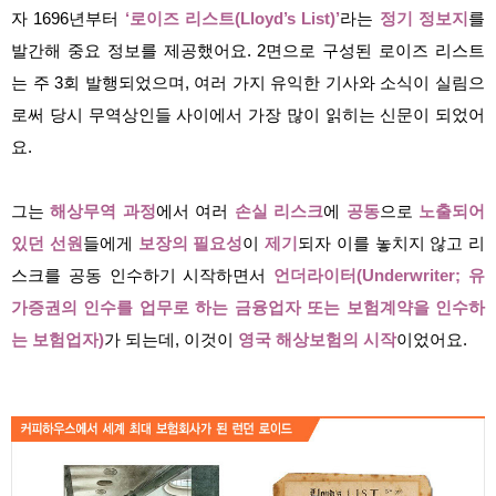
자 1696년부터
‘로이즈 리스트(Lloyd’s List)’
라는
정기 정보지
를
발간해 중요 정보를 제공했어요. 2면으로 구성된 로이즈 리스트
는 주 3회 발행되었으며, 여러 가지 유익한 기사와 소식이 실림으
로써 당시 무역상인들 사이에서 가장 많이 읽히는 신문이 되었어
요.
그는
해상무역 과정
에서 여러
손실 리스크
에
공
동
으로
노출되어
있던 선원
들에게
보장의 필요성
이
제기
되자 이를 놓치지 않고 리
스크를 공동 인수하기 시작하면서
언더라이터
(Underwriter; 유
가증권의 인수를 업무로 하는 금융업자 또는 보험계약을 인수하
는 보험업자)
가 되는데, 이것이
영국 해상보험의 시작
이었어요.