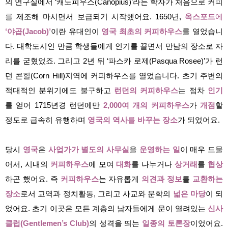
의 연구실에서 ‘캐노피우스(Canopius)’라는 학자가 처음으로 커피
를 제조해 마시면서 보급되기 시작했어요. 1650년,
옥스포드
에
‘야곱(Jacob)’
이란 유대인이
영국 최초의 커피하우스
를 열었습니
다. 대학도시인 만큼 학생들에게 인기를 끌면서 만남의 장소로 자
리를 굳혔었죠. 그리고 2년 뒤 ‘파스카 로제(Pasqua Rosee)’가 런
던 콘힐(Corn Hill)지역에 커피하우스를 열었습니다. 초기 주변의
적대적인 분위기에도 불구하고
런던의 커피하우스
는 점차
인기
를 얻어 1715년경 런던에만
2,000여 개의 커피하우스
가
개점
할
정도로 급속히 유행하며
영국의 역사
를
바꾸는 장소
가 되었어요.
당시
영국
은
사업가가 별도의 사무실
을
운영하는 일
이 매우 드물
어서, 시내의
커피하우스
에 모여
대화
를 나누거나
상거래
를
협상
하곤 했어요. 즉
커피하우스
는 자유롭게
의견과 정보
를
교환하는
장소
로서 교역과 정치활동, 그리고 사교와 문학의
넓은 마당
이 되
었어요. 초기 이곳은 모든 계층의 남자들에게 문이 열려있는
신사
클럽(Gentlemen’s Club)
의 성격을 띄는
일종의 토론장
이었어요.