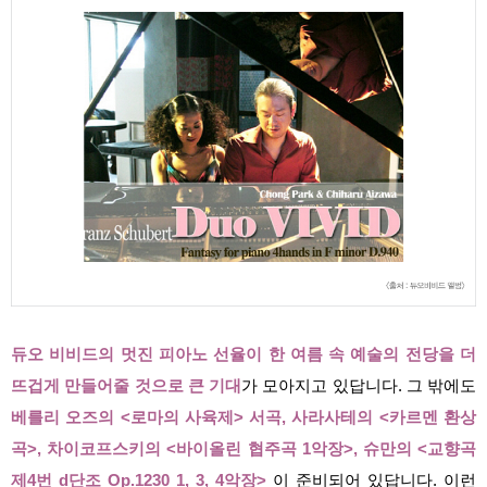
듀오 비비드의 멋진 피아노 선율이 한 여름 속 예술의 전당을 더
뜨겁게 만들어줄 것으로 큰 기대
가 모아지고 있답니다. 그 밖에도
베를리 오즈의 <로마의 사육제> 서곡, 사라사테의 <카르멘 환상
곡>, 차이코프스키의 <바이올린 협주곡 1악장>, 슈만의 <교향곡
제4번 d단조 Op.1230 1, 3, 4악장>
이 준비되어 있답니다. 이런