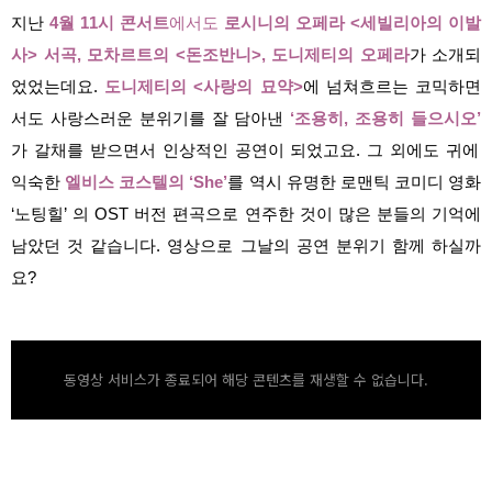
지난
4월 11시 콘서트
에서도
로시니의 오페라 <세빌리아의 이발
사> 서곡, 모차르트의 <돈조반니>, 도니제티의 오페라
가 소개되
었었는데요.
도니제티의 <사랑의 묘약>
에 넘쳐흐르는 코믹하면
서도 사랑스러운 분위기를 잘 담아낸
‘조용히, 조용히 들으시오’
가 갈채를 받으면서 인상적인 공연이 되었고요. 그 외에도 귀에
익숙한
엘비스 코스텔의 ‘She’
를 역시 유명한 로맨틱 코미디 영화
‘노팅힐’ 의 OST 버전 편곡으로 연주한 것이 많은 분들의 기억에
남았던 것 같습니다. 영상으로 그날의 공연 분위기 함께 하실까
요?
동영상 서비스가 종료되어 해당 콘텐츠를 재생할 수 없습니다.