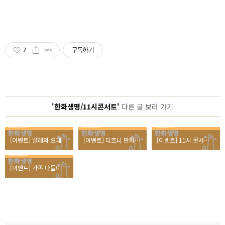
7
구독하기
'한화생명/11시콘서트'
다른 글 보러 가기
[이벤트] 발레와 오페라 특집으로 꾸며진 9월 11시 콘서트 리뷰
[이벤트] 디즈니 만화에서 유명해진 클래식 서곡들! 8월 11시 콘서트 초대
[이벤트] 11시 콘서트로의 초대, 노다메 칸타빌레와의 낭만적인 만남
[이벤트] 가족 나들이, 클래식이 있는 11시 콘서트로 오세요!