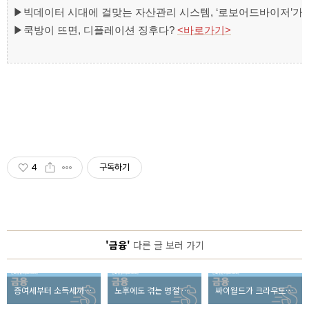
▶
빅데이터 시대에 걸맞는 자산관리 시스템, ‘로보어드바이저’가
▶
쿡방이 뜨면, 디플레이션 징후다?
<바로가기>
4
구독하기
'금융'
다른 글 보러 가기
증여세부터 소득세까지, 2016년 새롭게 바뀐 세법 총 정리!
노후에도 겪는 명절 스트레스, 해결방법은?
싸이월드가 크라우드 펀딩에 나왔다고?