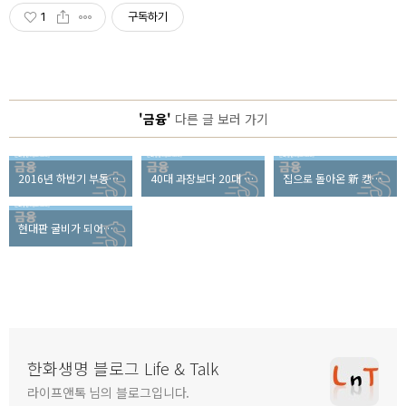
1
구독하기
'금융'
다른 글 보러 가기
2016년 하반기 부동산 시장의 리스크를 알리는 세 가지 시그널
40대 과장보다 20대 신입사원의 재테크에 유리한 금융 상품은?
집으로 돌아온 新 캥거루들, 부모의 노후가 위험하다!
현대판 굴비가 되어버린 에어컨, 폭염보다 무서운 ‘전기 누진세’
한화생명 블로그 Life & Talk
라이프앤톡 님의 블로그입니다.