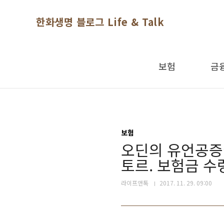
본문 바로가기
한화생명 블로그 Life & Talk
보험
금
보험
오딘의 유언공증
토르. 보험금 수
라이프앤톡
2017. 11. 29. 09:00