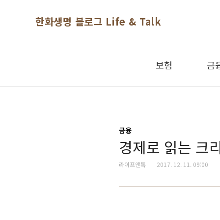
본문 바로가기
한화생명 블로그 Life & Talk
보험
금
금융
경제로 읽는 크
라이프앤톡
2017. 12. 11. 09:00