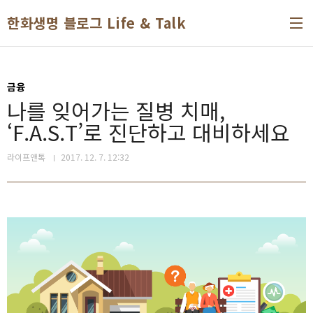
본문 바로가기
한화생명 블로그 Life & Talk
금융
나를 잊어가는 질병 치매,
‘F.A.S.T’로 진단하고 대비하세요
라이프앤톡
2017. 12. 7. 12:32