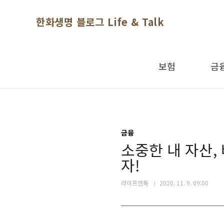
본문 바로가기
한화생명 블로그 Life & Talk
보험
금
금융
소중한 내 자산
자!
라이프앤톡
2020. 11. 9. 09:00