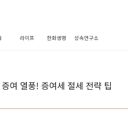
융
라이프
한화생명
상속연구소
증여 열풍! 증여세 절세 전략 팁