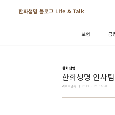
본문 바로가기
한화생명 블로그 Life & Talk
보험
금
한화생명
한화생명 인사팀이
라이프앤톡
2013. 3. 26. 16:50