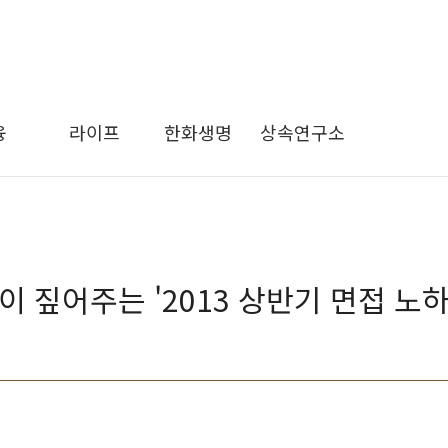
융
라이프
한화생명
상속연구소
 짚어주는 '2013 상반기 면접 노하