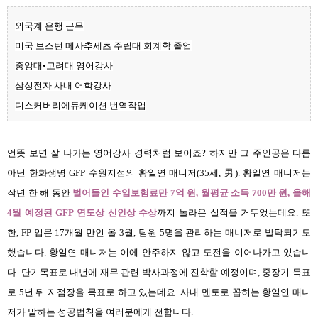
외국계 은행 근무
미국 보스턴 메사추세츠 주립대 회계학 졸업
중앙대•고려대 영어강사
삼성전자 사내 어학강사
디스커버리에듀케이션 번역작업
언뜻 보면 잘 나가는 영어강사 경력처럼 보이죠? 하지만 그 주인공은 다름
아닌 한화생명 GFP 수원지점의 황일연 매니저(35세, 男).
황일연 매니저는
작년 한 해 동안
벌어들인 수입보험료만 7억 원, 월평균 소득 700만 원, 올해
4월 예정된 GFP 연도상 신인상 수상
까지 놀라운 실적을 거두었는데요. 또
한, FP 입문 17개월 만인 올 3월, 팀원 5명을 관리하는 매니저로 발탁되기도
했습니다. 황일연 매니저는 이에 안주하지 않고 도전을 이어나가고 있습니
다. 단기목표로 내년에 재무 관련 박사과정에 진학할 예정이며, 중장기 목표
로 5년 뒤 지점장을 목표로 하고 있는데요. 사내 멘토로 꼽히는 황일연 매니
저가 말하는 성공법칙을 여러분에게 전합니다.