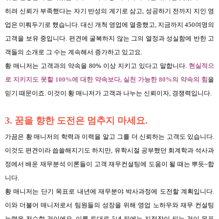
히려 신뢰가 부족했다는 자기 반성의 계기로 삼고, 성공하기 전까지 지인 영
업은 미뤄두기로 했습니다. 대신 개척 영업에 열중했고, 지금까지 450여명의
고객을 보유 중입니다. 편견에 굴복하지 않는 그의 열정과 성실함에 반한 고
객들의 소개로 그 수는 계속해서 증가하고 있고요.
황 매니저는 고객과의 약속을 80% 이상 지키고 있다고 말합니다.
현실적으
로 지키지도 못할 100%에 대한 약속보다, 실천 가능한 80%의 약속의 힘
을
믿기 때문이죠. 이것이 황 매니저가 고객과 나누는 신뢰이자, 경쟁력입니다.
3. 꿈을 향한 도전은 멈추지 마세요.
가끔은 황 매니저의 학력과 이력을 알고 그를 더 신뢰하는 고객도 있습니다.
이것도 편견이라 씁쓸해지기도 하지만, 유학시절 공부했던 회계학과 석사과
정에서 배운 재무분석 이론들이 고객 재무컨설팅에 도움이 될 때는 뿌듯~합
니다.
황 매니저는 단기 목표로 내년에 재무분야 박사과정에 도전할 계획입니다.
이와 더불어 매니저로서 팀원들의 성장을 위해 영업 노하우와 재무 컨설팅
능력을 전수할 것이에요. 이를 토대로 5년 뒤에는 지점장이 되는 것이 목표