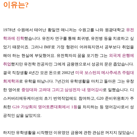
이유는?
1978년 수원에서 태어난 황일연 매니저는 수원고를 나와 원광대학교
유전
학과에 진학
했습니다. 유전자 연구를 통해 희귀병, 유전병 등을 치료하고 싶
었기 때문이죠. 그러나 IMF로 가정 형편이 어려워지면서 공부보다 취업을
해야 하는 현실에 부딪혔어요. 유전학자의 꿈을 포기한 그는
외국계 은행에
취업
했지만 유전학 전공자인 그에게 금융맨으로서 성공의 문은 좁았습니다.
결국 직장생활 4년간 모은 돈으로 2002년
미국 보스턴의 메사추세츠 주립대
회계학과
로 유학을 떠납니다. 7년간의 유학생활을 마치고 돌아온 그는 유창
한 영어로
중앙대와 고려대 그리고 삼성전자 내 영어강사
로 일했습니다. 디
스커버리에듀케이션의 초기 번역작업에도 참여하고, G20 준비위원회가 주
최한
G20 가상회의 영어토론대회에서 1등
을 차지하는 등 영어강사로서 성
공적인 삶을 살았지요.
하지만 유학생활을 시작했던 이유였던 금융에 관한 관심은 꺼지지 않았습니