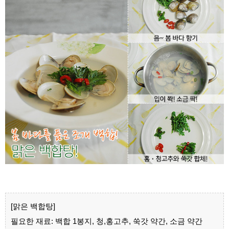
[맑은 백합탕]
필요한 재료: 백합 1봉지, 청,홍고추, 쑥갓 약간, 소금 약간