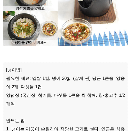
[냉이밥]
필요한 재료: 멥쌀 1컵, 냉이 20g, (잘게 썬) 당근 1큰술, 양송
이 2개, 다싯물 1컵
양념장 (국간장, 참기름, 다싯물 1큰술 씩 참깨, 청•홍고추 1/2
개씩
만드는 법
1. 냉이는 깨끗이 손질하여 적당한 크기로 썬다. 연근은 식촛