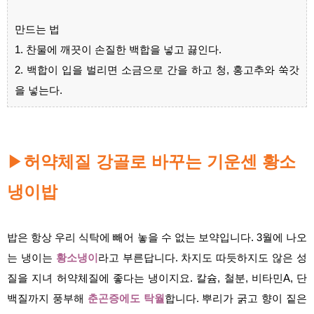
만드는 법
1. 찬물에 깨끗이 손질한 백합을 넣고 끓인다.
2. 백합이 입을 벌리면 소금으로 간을 하고 청, 홍고추와 쑥갓
을 넣는다.
▶
허약체질 강골로 바꾸는 기운센 황소
냉이밥
밥은 항상 우리 식탁에 빼어 놓을 수 없는 보약입니다. 3월에 나오
는 냉이는
황소냉이
라고 부른답니다. 차지도 따듯하지도 않은 성
질을 지녀 허약체질에 좋다는 냉이지요. 칼슘, 철분, 비타민A, 단
백질까지 풍부해
춘곤증에도 탁월
합니다. 뿌리가 굵고 향이 짙은