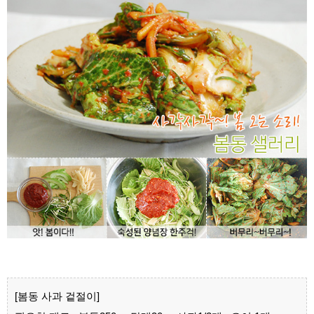
[봄동 사과 겉절이]