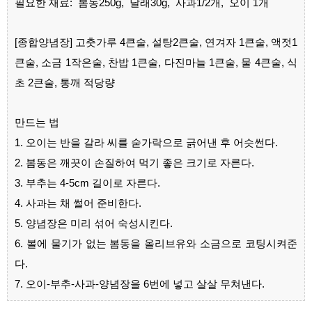
필요한 재료: 봄동250g, 달래30g, 사과1/2개, 오이 1개
[종합양념장] 고춧가루 4큰술, 설탕2큰술, 연겨자 1큰술, 액젓1
큰술, 소금 1작은술, 찬밥 1큰술, 다진마늘 1큰술, 물 4큰술, 식
초 2큰술, 통깨 적당량
만드는 법
1. 오이는 반을 갈라 씨를 숟가락으로 긁어낸 후 어슷썬다.
2. 봄동은 깨끗이 손질하여 먹기 좋은 크기로 자른다.
3. 부추는 4-5cm 길이로 자른다.
4. 사과는 채 썰어 준비한다.
5. 양념장은 미리 섞어 숙성시킨다.
6. 볼에 물기가 없는 봄동을 올리브유와 소금으로 코팅시켜준
다.
7. 오이-부추-사과-양념장을 6번에 넣고 살살 무쳐낸다.