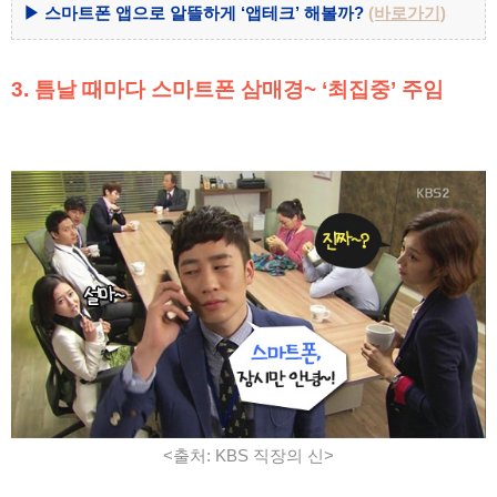
▶ 스마트폰 앱으로 알뜰하게 ‘앱테크’ 해볼까?
(바로가기)
3. 틈날 때마다 스마트폰 삼매경~ ‘최집중’ 주임
<출처: KBS 직장의 신>