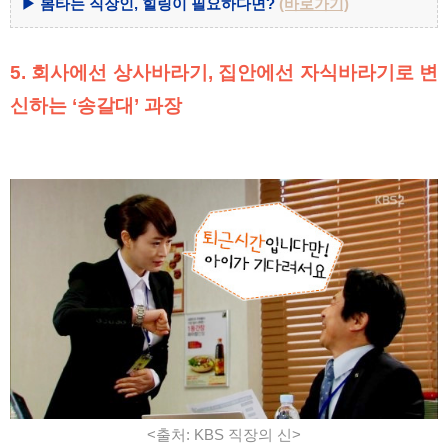
▶ 봄타는 직장인, 힐링이 필요하다면?
(바로가기)
5. 회사에선 상사바라기, 집안에선 자식바라기로 변
신하는 ‘송갈대’ 과장
<출처: KBS 직장의 신>