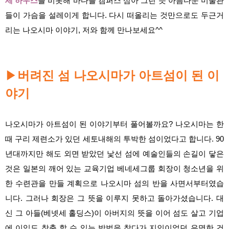
세 하우스
를 비롯해 바다를 캠퍼스 삼아 그린 듯 아름다운 미술관
들이 가슴을 설레이게 합니다. 다시 떠올리는 것만으로도 두근거
리는 나오시마 이야기, 저와 함께 만나보세요^^
▶
버려진 섬 나오시마가 아트섬이 된 이
야기
나오시마가 아트섬이 된 이야기부터 풀어볼까요? 나오시마는 한
때 구리 제련소가 있던 세토내해의 투박한 섬이었다고 합니다. 90
년대까지만 해도 외면 받았던 낯선 섬에 예술인들의 손길이 닿은
것은 일본의 깨어 있는 교육기업 베네세그룹 회장이 청소년을 위
한 수련관을 만들 계획으로 나오시마 섬의 반을 사면서부터였습
니다. 그러나 회장은 그 뜻을 이루지 못하고 돌아가셨습니다. 대
신
그 아들(베넷세 홀딩스)이 아버지의 뜻을 이어
섬도 살고 기업
에 이익도 창출 할 수 있는 방법을 찾다가 지인이었던 유명한 건