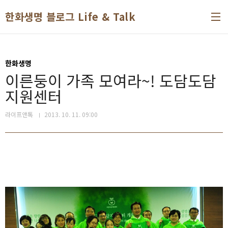
본문 바로가기
한화생명 블로그 Life & Talk
한화생명
이른둥이 가족 모여라~! 도담도담
지원센터
라이프앤톡
2013. 10. 11. 09:00