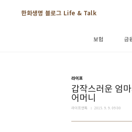
본문 바로가기
한화생명 블로그 Life & Talk
보험
금
라이프
갑작스러운 엄마
어머니
라이프앤톡
2015. 9. 9. 09:00