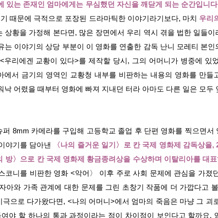
이에 있는 존재인 엄마에게는 무심했던 자신을 깨닫게 되는 순간입니다
기 때문에 극적으로 포장된 드라마틱한 이야기라기보다, 마치
우리의
 상황을 가정해 본다면, 많은 장면에서 우리 역시 겪을 법한 일들
유는 이야기의 상당 부분이 이 영화를 연출한 감독 난니 모레티 본
한 <우리에겐 교황이 있다>를 제작할 당시, 그의 어머니가 병중에 있
아에서 금기의 영역인 교황청 내부를 비판하는 내용의 영화를 만들
워낙 어렸을 때부터 영화에 빠져 지내던 터라 아마도 다른 일은 모두
퍼 8mm 카메라를 구입해 고등학교 졸업 후 단편 영화를 찍으면서 
 이야기를 담아낸
〈나의 즐거운 일기〉로 칸 국제 영화제 감독상을, 
의 방〉으로 칸 국제 영화제 황금종려상을 수상하며 이탈리아를 대
코니를 비판한 영화 <악어〉 이후 주로 사회 문제에 관심을 가졌던
자아와 가족 관계에 대한 문제를 그린 초창기 작품에 더 가깝다고 볼
극으로 다가왔다면, <나의 어머니>에서 엄마의 죽음은 마냥 그 괴
여야 할 하나의 통과 과정이라는 점이 차이점이 보인다고 할까요. 