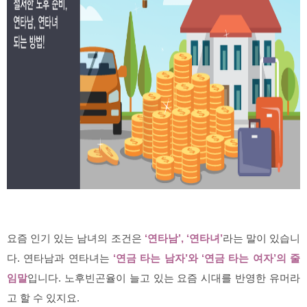
요즘 인기 있는 남녀의 조건은
‘연타남’, ‘연타녀’
라는 말이 있습니
다. 연타남과 연타녀는
‘연금 타는 남자’와 ‘연금 타는 여자’의 줄
임말
입니다. 노후빈곤율이 늘고 있는 요즘 시대를 반영한 유머라
고 할 수 있지요.