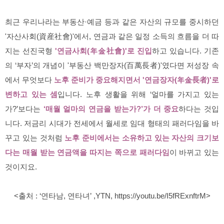
최근 우리나라는 부동산·예금 등과 같은 자산의 규모를 중시하던
'자산사회(資産社會)'에서, 연금과 같은 일정 소득의 흐름을 더 따
지는 선진국형
'연금사회(年金社會)'로 진입
하고 있습니다. 기존
의 ‘부자’의 개념이 '부동산 백만장자(百萬長者)'였다면 저성장 속
에서 무엇보다
노후 준비가 중요해지면서 '연금장자(年金長者)'로
변하고 있는 셈
입니다. 노후 생활을 위해 ‘얼마를 가지고 있는
가?’보다는
‘매월 얼마의 연금을 받는가?’가 더 중요
하다는 것입
니다. 저금리 시대가 전세에서 월세로 임대 형태의 패러다임을 바
꾸고 있는 것처럼
노후 준비에서는 소유하고 있는 자산의 크기보
다는 매월 받는 연금액을 따지는 쪽으로 패러다임
이 바뀌고 있는
것이지요.
<출처
: ‘연타남, 연타녀’ ,YTN, https://youtu.be/I5fRExnftrM>