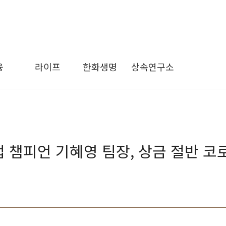
융
라이프
한화생명
상속연구소
업 챔피언 기혜영 팀장, 상금 절반 코