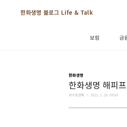
본문 바로가기
한화생명 블로그 Life & Talk
보험
금
한화생명
한화생명 해피프
라이프앤톡
2021. 1. 26. 09:00