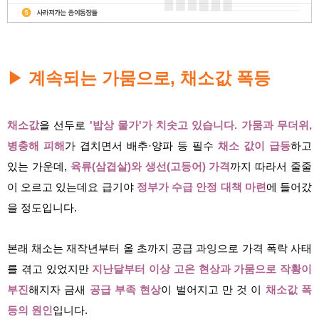
계속되는 가뭄으로, 채소값 폭등
▶
채소값
을 선두로
'밥상 물가'가 치솟고 있습니다.
가뭄과 무더위,
병충해 피해
가 겹치면서 배추·양파 등 필수
채소 값이 급등
하고
있는 가운데,
육류(삼겹살)와 생선(고등어) 가격
까지 따라서 줄줄
이 오르고 있는데요
급기야
정부가 수급 안정 대책 마련
에 들어갔
을 정도입니다.
본래 채소는 재작년부터 올 초까지 공급 과잉으로 가
격 폭락 사태
를 겪고 있었지만
지난달부터 이상 고온 현상과 가뭄으로 작황이
부진
해지자 금새
공급 부족 현상
이 벌어지고 만 것 이
채소값 폭
등의 원인
입니다.