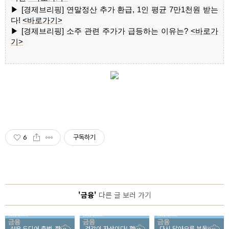
▶
[경제브리핑] 연말정산 추가 환급, 1인 평균 7만1천원 받는
다!
<
바로가기>
▶
[경제브리핑] 소주 관련 주가가 급등하는 이유는?
<
바로가
기>
6
구독하기
'금융'
다른 글 보러 가기
AIIB 드디어 출범, 한국의 지분은?
건강이 자산이다! 헬스 푸어가 없는 건강한 100세 시대를 맞이하려면?
다시 달아오른 부동산, 현명한 투자방법은?