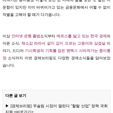
운함이 있지만 이미 바뀌어가고 있는 금융문화에서 어쩔 수 없이
작별을 고해야 할 때가 다가옵니다.
이상
인터넷 은행 출범
소식부터
메르스를 앓고 있는 한국 경제
의
아픈 소식,
채소값 따라서 같이 값이 오르는 고등어와 삼겹살
이
야기, 드디어
기사회생의 기회를 잡은 팬택
과
사라져가는 종이통
장
소식까지 이번 경제브리핑도 다양한 경제소식들을 담아보았
습니다.
다른 글 보기
▶ [경제브리핑] 무슬림 시장이 열린다 "할랄 산업" 정책 국회
지원
<
바로가기>