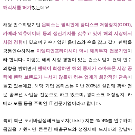
해각서를 허가
했는데요.
해당 인수희망기업
옵티스
는 필리핀에 광디스크 저장장치(ODD),
카메라 액츄에이터 등의 생산기지를 갖추고 있어 해외 시장에서
사업 경험
이 있으며 인수기업인 옵티스와 손을 잡고 같이 팬택을
공동인수하려는
이엠피인프라아시아 역시 해외투자 전문기업
이
라 합니다.. 이렇듯 해외 시장 경험이 있는 컨소시엄이 팬택 인수
의향을 밝히면서
팬택이 회생하면 해외 중저가 스마트폰 시장 공
략에 팬택 브랜드가 나서지 않을까 하는 업계의 희망적인 관측
이
돌고 있는데요. 해당 기업 옵티스는 지난 2005년 설립돼 광학 전
문 솔루션 사업을 전문으로 하고 있으며, 광디스크 저장장치, 카
메라 모듈 등을 주력인 IT 전문기업이라고 합니다.
특히 최근 도시바삼성테크놀로지(TSST) 지분 49.9%를 인수하며
몸집을 키웠지만 튼튼한 매출규모와 성장세에 도시바의 앞날까