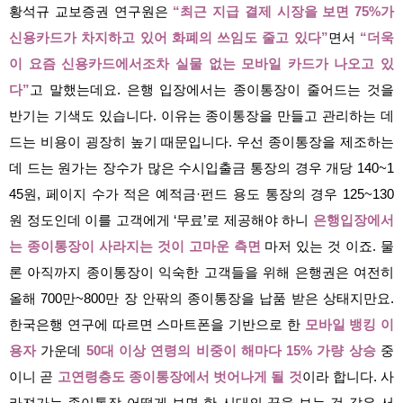
황석규 교보증권 연구원은
“최근 지급 결제 시장을 보면 75%가
신용카드가 차지하고 있어 화폐의 쓰임도 줄고 있다”
면서
“더욱
이 요즘 신용카드에서조차 실물 없는 모바일 카드가 나오고 있
다”
고 말했는데요. 은행 입장에서는 종이통장이 줄어드는 것을
반기는 기색도 있습니다. 이유는
종이통장을 만들고 관리하는 데
드는 비용이 굉장히 높기 때문입니다. 우선 종이통장을 제조하는
데 드는 원가는 장수가 많은 수시입출금 통장의 경우 개당 140~1
45원, 페이지 수가 적은 예적금·펀드 용도 통장의 경우 125~130
원 정도인데 이를 고객에게 ‘무료’로 제공해야 하니
은행입장에서
는 종이통
장이 사라지는 것이 고마운 측면
마저 있는 것 이죠. 물
론 아직까지 종이통장이 익숙한 고객들을 위해 은행권은 여전히
올해 700만~800만 장 안팎의 종이통장을 납품 받은 상태지만요.
한국은행 연구에 따르면 스마트폰을 기반으로 한
모바일 뱅킹 이
용자
가운데
50대 이상 연령의 비중이 해마다 15% 가량 상승
중
이니 곧
고연령층도 종이통장에서 벗어나게 될 것
이라 합니다. 사
라져가는 종이통장 어떻게 보면 한 시대의 끝을 보는 것 같은 서