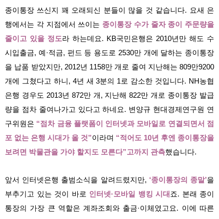
종이통장 쓰신지 꽤 오래되신 분들이 많을 것 같습니다. 요새 은
행에서는 각 지점에서 쓰이는
종이통장 수가 줄자 종이 주문량을
줄이고 있을 정도
라 하는데요. KB국민은행은 2010년만 해도 수
시입출금, 예·적금, 펀드 등 용도로 2530만 개에 달하는 종이통장
을 납품 받았지만, 2012년 1158만 개로 줄여 지난해는 809만9200
개에 그쳤다고 하니, 4년 새 3분의 1로 감소한 것입니다. NH농협
은행 경우도 2013년 872만 개, 지난해 822만 개로 종이통장 발급
량을 점차 줄여나가고 있다고 하네요. 변양규 현대경제연구원 연
구위원은
“점차 금융 플랫폼이 인터넷과 모바일로 연결되면서 점
포 없는 은행 시대가 올 것”
이라며
“적어도 10년 후엔 종이통장을
보려면 박물관을 가야 할지도 모른다”고까지 관측
했습니다.
앞서 인터넷은행 출범소식을 알려드렸지만,
‘종이통장의 종말’
을
부추기고 있는 것이 바로
인터넷·모바일 뱅킹 시대
죠. 본래 종이
통장의 가장 큰 역할은 계좌조회와 출금·이체였고요. 이에 따른