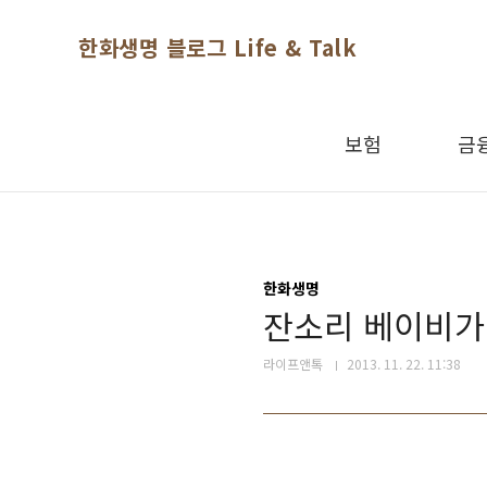
본문 바로가기
한화생명 블로그 Life & Talk
보험
금
한화생명
잔소리 베이비가
라이프앤톡
2013. 11. 22. 11:38