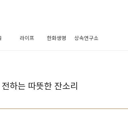
융
라이프
한화생명
상속연구소
 전하는 따뜻한 잔소리