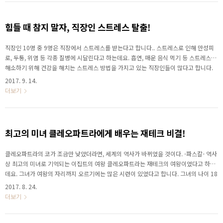
하는 노후에 가장 필요한 것은 돈과 건강이라고 합니다. 건강한 노후를 보내는 방법! 지금
한화생명과 함께 확인해보세요. 김민지 최초로 중국을 통일하고 만리장성도 축조하고 진
시황릉도 만들고 중국의 첫번째 황제..
힘들 때 참지 말자, 직장인 스트레스 탈출!
직장인 10명 중 9명은 직장에서 스트레스를 받는다고 합니다.. 스트레스로 인해 만성피
로, 두통, 위염 등 각종 질병에 시달린다고 하는데요. 흡연, 매운 음식 먹기 등 스트레스를
해소하기 위해 건강을 해치는 스트레스 방법을 가지고 있는 직장인들이 많다고 합니다.
한화생명과 함께 이색 스트레스 트렌드와 한국에서 경험할 수 없는 세계 스트레스 여행
2017. 9. 14.
정보를 확인하고 스트레스 해소 Type을 지금 확인하세요! 김민지
더보기
최고의 미녀 클레오파트라에게 배우는 재테크 비결!
클레오파트라의 코가 조금만 낮았더라면, 세계의 역사가 바뀌었을 것이다. -파스칼- 역사
상 최고의 미녀로 기억되는 이집트의 여왕 클레오파트라는 재테크의 여왕이었다고 하는
데요. 그녀가 여왕의 자리까지 오르기에는 많은 시련이 있었다고 합니다. 그녀의 나이 18
살, 동생과 함께 이집트를 공동 통치하며 이집트의 여왕으로 즉위했는데요. 그러나 얼마
2017. 8. 24.
못 가 동생과의 권력싸움에서 밀려 여기저기 떠돌아다니지만, 결국 왕위를 되찾을 뿐 아
더보기
니라 왕권까지 강화시켰다고 합니다. 과연 그 비결은 무엇일까요? 지금 한화생명과 함께
확인해보세요. 클레오파트라 7세 연관키워드, 클레오파트라라는 이름은 마케도니아의