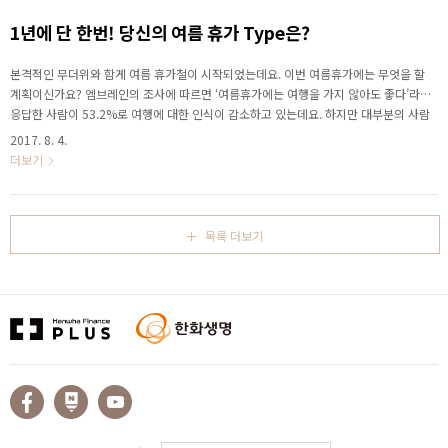
왕가,특히 프톨레마이오스 가문이 이집트에서 애용한 여성의 이름, 진실 or 거짓! 2007
년 2월 영국의 뉴캐슬 대학 연구..
1년에 단 한번! 당신의 여름 휴가 Type은?
본격적인 무더위와 함게 여름 휴가철이 시작되었는데요. 이번 여름휴가에는 무엇을 할
계획이신가요? 엠브레인의 조사에 따르면 ‘여름휴가에는 여행을 가지 않아도 좋다’라고
응답한 사람이 53.2%로 여행에 대한 인식이 감소하고 있는데요. 하지만 대부분의 사람
들이 1박 이상의 여행을 계획하고 있다고 합니다. 당신의 여름휴가 Type은 무엇인가요?
2017. 8. 4.
알쓸여정(알고 보면 쓸모 있는 여름휴가 정보) 지금 한화생명과 함께 확인하세요! 10명
더보기
중 9명이 1박 이상의 여름휴가 여행 계획을 가지고 있음. 1박 이상의 여름휴가 여행 계획
유무, 88.3% 여행계획 있음. 2박 3일간의 여행을 떠나는 사람이 가장 많음. 여름휴가 평
균 지출 비용은? 국내 평균 65만원, 해외 평균 336만원. 떠나고 싶은 국내여행지, 남자는
강원..
목록 더보기