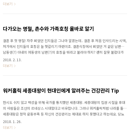
중에도 “쓰죽회(다 쓰고 죽자)”, “No 재테크”를 외치며 미래를 대비하기 보다는 자신의
더보기
여행, 취미생활, 자기계발 등 일시적이고 단기적인 목표만을 위해 월급을 탕진하는 탕진
재머(탕진잼을 즐기는 사람)가 많다고 합니다. 인생 말년에 고생했던 모차르트의 사례를
통해 20~30대 직장인의 월급관리 방법을 지금 함께 확인해보세요 김민지
다가오는 명절, 촌수와 가족호칭 올바로 알기
결혼 후 첫 명절! 자주 뵈었던 친지들은 그나마 알겠는데.. 결혼 후 처음 인사드리는 시댁,
처가에서 친지들의 호칭은 늘 헷갈리기 마련이죠. 결혼식장에서 뵈었던 거 같은 남편의
남동생(?) 아내의 여동생의 남편(?)의 호칭을 뭐라고 불러야 하지? 괜히 잘못 불렀다가
예의에 어긋나는 건 아닐까..? 온 가족이 한 자리에 모이는 명절, 친척들의 촌수와 호칭 때
2018. 2. 13.
문에 이런 고민 해보신적 없으신가요? 한화생명과 함께 가족 촌수와 호칭에 대해 함께 알
더보기
아보고 온 가족이 모이는 명절, 호칭 때문에 어색해지지 마세요! 김민지
워커홀릭 세종대왕이 현대인에게 알려주는 건강관리 Tip
한시도 쉬지 않고 백성을 위해 국가를 통치했던 세종대왕. 세종대왕의 집권 시절을 후대
의 사람들은 조선의 르네상스 시대였다고 비유합니다. 그러나 워커홀릭처럼 나라를 돌본
세종대왕은 정작 운동부족 등 자신의 건강관리는 제대로 하지 못했다고 하는데요. 당뇨
병, 눈병 등 여러 질병으로 인해 굉장히 심한 고통을 받았다고 합니다. 이는 비단 남의 일
2018. 1. 26.
처럼 느껴지지는 않습니다. 현대인들도 세종대왕처럼 운동부족 등을 느끼고 있기 때문인
더보기