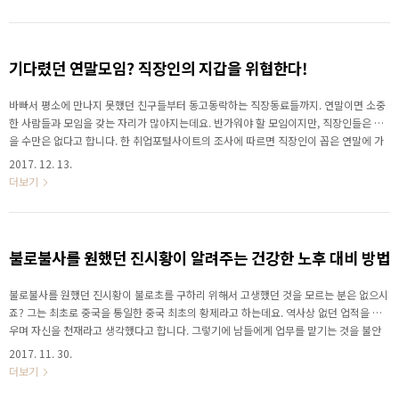
데요. 세종대왕이 알려주는 건강관리 팁을 지금 함께 확인해보세요. 김민지
기다렸던 연말모임? 직장인의 지갑을 위협한다!
바빠서 평소에 만나지 못했던 친구들부터 동고동락하는 직장동료들까지. 연말이면 소중
한 사람들과 모임을 갖는 자리가 많아지는데요. 반가워야 할 모임이지만, 직장인들은 웃
을 수만은 없다고 합니다. 한 취업포털사이트의 조사에 따르면 직장인이 꼽은 연말에 가
장 부담스러운 지출 1위는 송년회 등 연말 모임 회비라고 합니다. 하지만 10명 중 7명은
2017. 12. 13.
부담스러운 연말 모임 비용에도 불구하고 연말 모임을 계획 중이라고 응답하였죠. 한화
더보기
생명과 함께 직장인의 지갑을 위협하는 연말 모임에 대한 정보와 건강하게 재테크 하는
방법을 지금 확인하세요. 김민지
불로불사를 원했던 진시황이 알려주는 건강한 노후 대비 방법
불로불사를 원했던 진시황이 불로초를 구하리 위해서 고생했던 것을 모르는 분은 없으시
죠? 그는 최초로 중국을 통일한 중국 최초의 황제라고 하는데요. 역사상 없던 업적을 세
우며 자신을 천재라고 생각했다고 합니다. 그렇기에 남들에게 업무를 맡기는 것을 불안
해 했었는데요. 실제로 하루 30Kg에 달하는 문서를 확인했다고 합니다. 이러한 강박증과
2017. 11. 30.
같은 상황 속에서 진시황제는 건강한 노후를 바라며 불로불사에 집착하게 되죠. 건강한
더보기
노후를 바라는 것은 진시황제뿐이 아닌데요. 한 리서치 조사에 따르면 직장인들이 생각